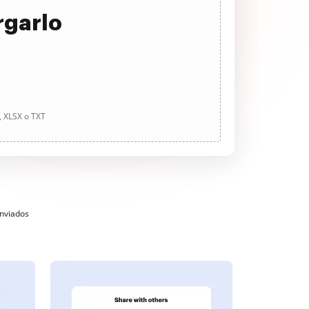
rgarlo
, XLSX o TXT
enviados