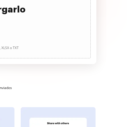
rgarlo
, XLSX o TXT
enviados