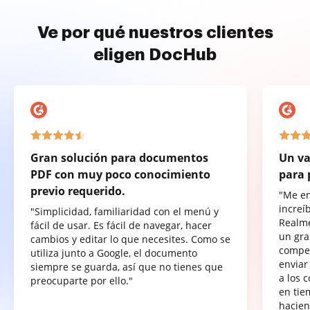
Ve por qué nuestros clientes
eligen DocHub
Gran solución para documentos
Un va
PDF con muy poco conocimiento
para 
previo requerido.
"Me e
increí
"Simplicidad, familiaridad con el menú y
Realme
fácil de usar. Es fácil de navegar, hacer
un gra
cambios y editar lo que necesites. Como se
compet
utiliza junto a Google, el documento
enviar
siempre se guarda, así que no tienes que
a los 
preocuparte por ello."
en tie
hacien