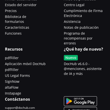
Estado del servidor
Centro Legal
Precios
Cumplimiento de Firma
Electrónica
Biblioteca de
formularios
Asistencia
Características
Notas de publicación
Funciones
Programa de
recompensas por
errores
Recursos
¿Qué hay de nuevo?
Nuevo
pdfFiller
Aplicación móvil DocHub
DocHub v6.6.0 -
@menciones, asistente
pdfFiller
de IA y más
US Legal Forms
SignNow
altaFlow
Instapage
Contáctanos
support@dochub.com