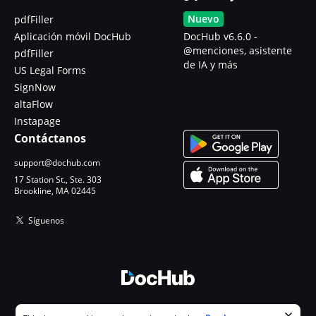
Nuevo
pdfFiller
Aplicación móvil DocHub
DocHub v6.6.0 -
@menciones, asistente
pdfFiller
de IA y más
US Legal Forms
SignNow
altaFlow
Instapage
Contáctanos
support@dochub.com
17 Station St., Ste. 303
Brookline, MA 02445
Síguenos
© 2026 DocHub, LLC