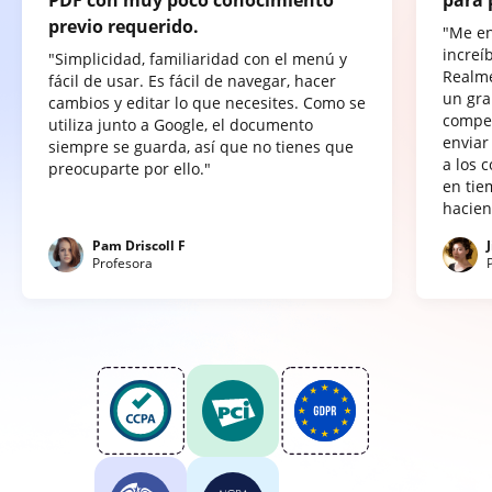
previo requerido.
"Me e
increí
"Simplicidad, familiaridad con el menú y
Realme
fácil de usar. Es fácil de navegar, hacer
un gra
cambios y editar lo que necesites. Como se
compet
utiliza junto a Google, el documento
enviar
siempre se guarda, así que no tienes que
a los 
preocuparte por ello."
en tie
hacien
Pam Driscoll F
Profesora