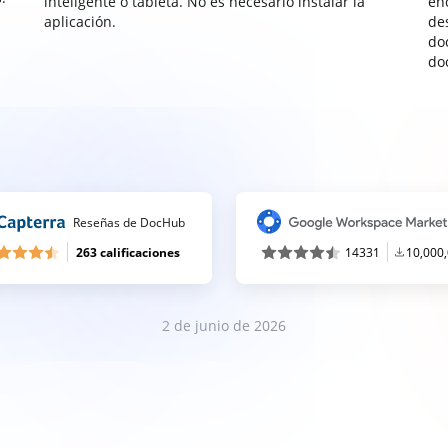
inteligente o tableta. No es necesario instalar la
enc
aplicación.
de
do
do
Reseñas de DocHub
263 calificaciones
14331
10,000
2 de junio de 2026