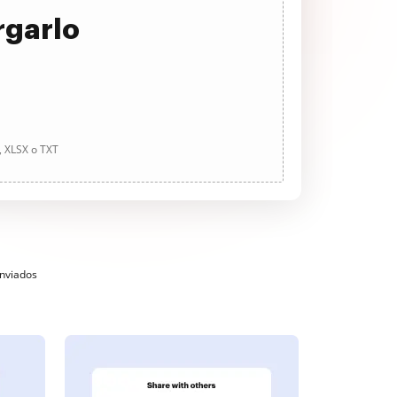
rgarlo
, XLSX o TXT
enviados