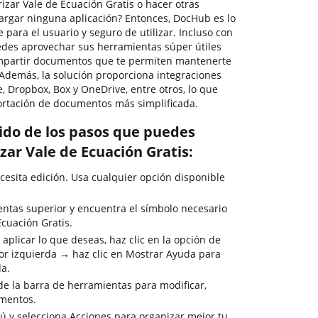
zar Vale de Ecuación Gratis o hacer otras
cargar ninguna aplicación? Entonces, DocHub es lo
e para el usuario y seguro de utilizar. Incluso con
edes aprovechar sus herramientas súper útiles
compartir documentos que te permiten mantenerte
 Además, la solución proporciona integraciones
, Dropbox, Box y OneDrive, entre otros, lo que
ortación de documentos más simplificada.
rido de los pasos que puedes
zar Vale de Ecuación Gratis:
esita edición. Usa cualquier opción disponible
entas superior y encuentra el símbolo necesario
Ecuación Gratis.
aplicar lo que deseas, haz clic en la opción de
or izquierda → haz clic en Mostrar Ayuda para
da.
de la barra de herramientas para modificar,
umentos.
nú y selecciona Acciones para organizar mejor tu