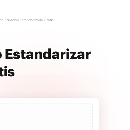
de Ecuación Estandarizado Gratis
 Estandarizar
tis