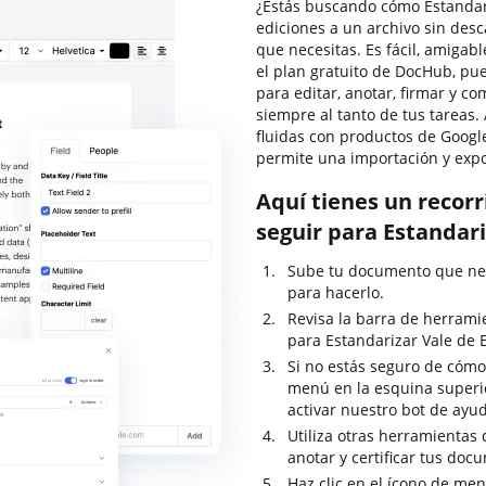
¿Estás buscando cómo Estandari
ediciones a un archivo sin des
que necesitas. Es fácil, amigabl
el plan gratuito de DocHub, pu
para editar, anotar, firmar y 
siempre al tanto de tus tareas.
fluidas con productos de Google
permite una importación y exp
Aquí tienes un recor
seguir para Estandari
Sube tu documento que nec
para hacerlo.
Revisa la barra de herrami
para Estandarizar Vale de 
Si no estás seguro de cómo 
menú en la esquina superi
activar nuestro bot de ayu
Utiliza otras herramientas 
anotar y certificar tus doc
Haz clic en el ícono de me