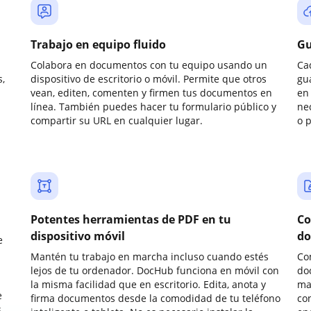
Trabajo en equipo fluido
Gu
Colabora en documentos con tu equipo usando un
Ca
,
dispositivo de escritorio o móvil. Permite que otros
gu
vean, editen, comenten y firmen tus documentos en
en 
línea. También puedes hacer tu formulario público y
ne
compartir su URL en cualquier lugar.
o 
Potentes herramientas de PDF en tu
Co
dispositivo móvil
do
e
Mantén tu trabajo en marcha incluso cuando estés
Co
lejos de tu ordenador. DocHub funciona en móvil con
do
la misma facilidad que en escritorio. Edita, anota y
ma
e
firma documentos desde la comodidad de tu teléfono
co
.