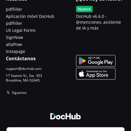
Nuevo
pdfFiller
Aplicación móvil DocHub
DocHub v6.6.0 -
@menciones, asistente
pdfFiller
de IA y más
US Legal Forms
SignNow
altaFlow
Instapage
Contáctanos
support@dochub.com
17 Station St., Ste. 303
Brookline, MA 02445
Síguenos
© 2026 DocHub, LLC