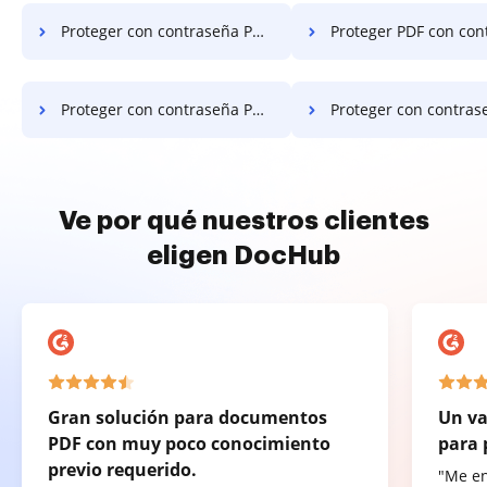
Proteger con contraseña PDF y convertir PDF a Word en Sony
Proteger PDF con contraseña y convertir PDF a 
Proteger con contraseña PDF y convertir PDF a Word en LG
Proteger con contraseña PDF y convertir PDF a Wor
Ve por qué nuestros clientes
eligen DocHub
Gran solución para documentos
Un va
PDF con muy poco conocimiento
para 
previo requerido.
"Me e