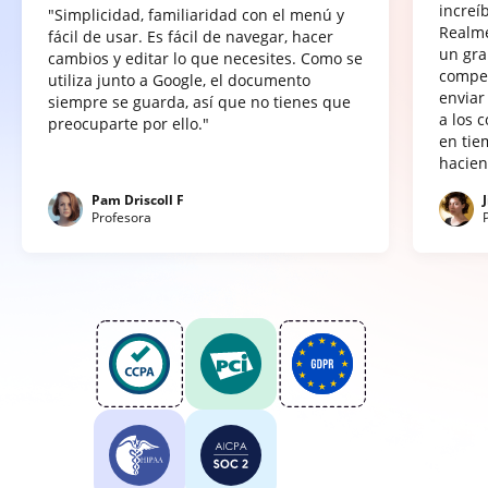
increí
"Simplicidad, familiaridad con el menú y
Realme
fácil de usar. Es fácil de navegar, hacer
un gra
cambios y editar lo que necesites. Como se
compet
utiliza junto a Google, el documento
enviar
siempre se guarda, así que no tienes que
a los 
preocuparte por ello."
en tie
hacien
Pam Driscoll F
Profesora