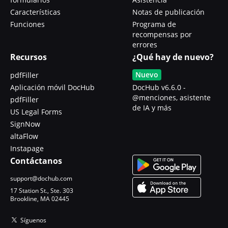
Características
Notas de publicación
Funciones
Programa de
recompensas por
errores
Recursos
¿Qué hay de nuevo?
Nuevo
pdfFiller
Aplicación móvil DocHub
DocHub v6.6.0 -
@menciones, asistente
pdfFiller
de IA y más
US Legal Forms
SignNow
altaFlow
Instapage
Contáctanos
support@dochub.com
17 Station St., Ste. 303
Brookline, MA 02445
Síguenos