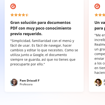
Gran solución para documentos
Un va
PDF con muy poco conocimiento
para 
previo requerido.
"Me e
increí
"Simplicidad, familiaridad con el menú y
Realme
fácil de usar. Es fácil de navegar, hacer
un gra
cambios y editar lo que necesites. Como se
compet
utiliza junto a Google, el documento
enviar
siempre se guarda, así que no tienes que
a los 
preocuparte por ello."
en tie
hacien
Pam Driscoll F
Profesora