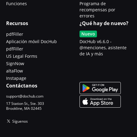
Funciones
Programa de
recompensas por
errores
Recursos
¿Qué hay de nuevo?
Nuevo
pdfFiller
Aplicación móvil DocHub
DocHub v6.6.0 -
@menciones, asistente
pdfFiller
de IA y más
US Legal Forms
SignNow
altaFlow
Instapage
Contáctanos
support@dochub.com
17 Station St., Ste. 303
Brookline, MA 02445
Síguenos