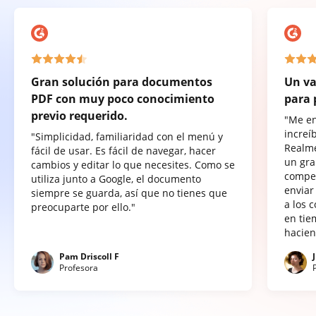
Gran solución para documentos
Un va
PDF con muy poco conocimiento
para 
previo requerido.
"Me e
increí
"Simplicidad, familiaridad con el menú y
Realme
fácil de usar. Es fácil de navegar, hacer
un gra
cambios y editar lo que necesites. Como se
compet
utiliza junto a Google, el documento
enviar
siempre se guarda, así que no tienes que
a los 
preocuparte por ello."
en tie
hacien
Pam Driscoll F
Profesora