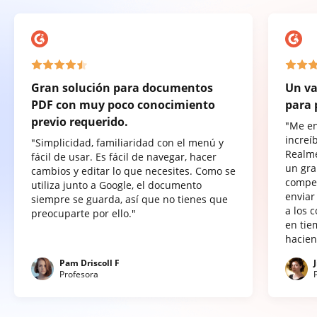
Gran solución para documentos
Un va
PDF con muy poco conocimiento
para 
previo requerido.
"Me e
increí
"Simplicidad, familiaridad con el menú y
Realme
fácil de usar. Es fácil de navegar, hacer
un gra
cambios y editar lo que necesites. Como se
compet
utiliza junto a Google, el documento
enviar
siempre se guarda, así que no tienes que
a los 
preocuparte por ello."
en tie
hacien
Pam Driscoll F
Profesora