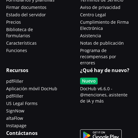
Firmar documentos
Aviso de privacidad
Estado del servidor
Centro Legal
Precios
Cumplimiento de Firma
Electrónica
Biblioteca de
formularios
Asistencia
Características
Notas de publicación
Funciones
Programa de
recompensas por
errores
Recursos
¿Qué hay de nuevo?
Nuevo
pdfFiller
Aplicación móvil DocHub
DocHub v6.6.0 -
@menciones, asistente
pdfFiller
de IA y más
US Legal Forms
SignNow
altaFlow
Instapage
Contáctanos