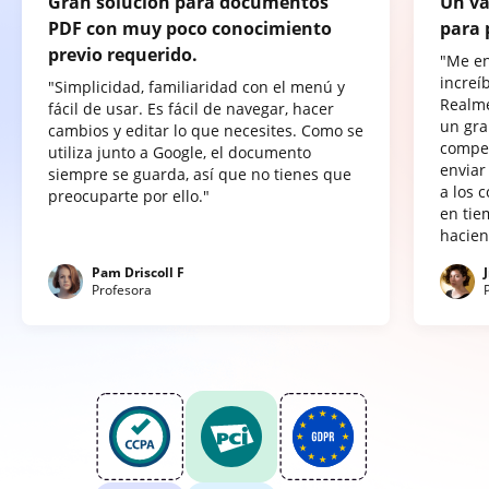
Gran solución para documentos
Un va
PDF con muy poco conocimiento
para 
previo requerido.
"Me e
increí
"Simplicidad, familiaridad con el menú y
Realme
fácil de usar. Es fácil de navegar, hacer
un gra
cambios y editar lo que necesites. Como se
compet
utiliza junto a Google, el documento
enviar
siempre se guarda, así que no tienes que
a los 
preocuparte por ello."
en tie
hacien
Pam Driscoll F
Profesora