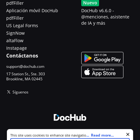
Nuevo
pdfFiller
Aplicación móvil DocHub
DocHub v6.6.0 -
@menciones, asistente
pdfFiller
de IA y más
US Legal Forms
SignNow
altaFlow
Instapage
Contáctanos
support@dochub.com
17 Station St., Ste. 303
Brookline, MA 02445
Síguenos
© 2026 DocHub, LLC
Cookie consent notice
...
Read more...
This site uses cookies to enhance site navigation and personalize
Todos los derechos reservados.