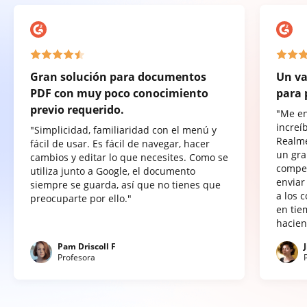
Gran solución para documentos
Un va
PDF con muy poco conocimiento
para 
previo requerido.
"Me e
increí
"Simplicidad, familiaridad con el menú y
Realme
fácil de usar. Es fácil de navegar, hacer
un gra
cambios y editar lo que necesites. Como se
compet
utiliza junto a Google, el documento
enviar
siempre se guarda, así que no tienes que
a los 
preocuparte por ello."
en tie
hacien
Pam Driscoll F
Profesora