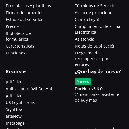
Formularios y plantillas
Términos de Servicio
Firmar documentos
Aviso de privacidad
Estado del servidor
Centro Legal
Precios
Cumplimiento de Firma
Electrónica
Biblioteca de
formularios
Asistencia
Características
Notas de publicación
Funciones
Programa de
recompensas por
errores
Recursos
¿Qué hay de nuevo?
Nuevo
pdfFiller
Aplicación móvil DocHub
DocHub v6.6.0 -
@menciones, asistente
pdfFiller
de IA y más
US Legal Forms
SignNow
altaFlow
Instapage