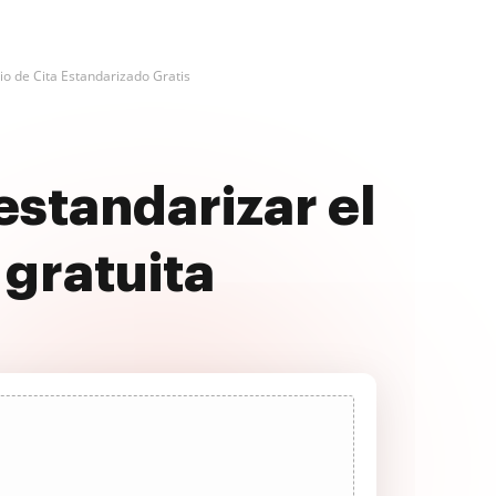
io de Cita Estandarizado Gratis
estandarizar el
 gratuita