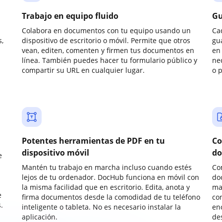
Trabajo en equipo fluido
Gu
Colabora en documentos con tu equipo usando un
Ca
,
dispositivo de escritorio o móvil. Permite que otros
gu
vean, editen, comenten y firmen tus documentos en
en 
línea. También puedes hacer tu formulario público y
ne
compartir su URL en cualquier lugar.
o 
Potentes herramientas de PDF en tu
Co
dispositivo móvil
do
e
Mantén tu trabajo en marcha incluso cuando estés
Co
lejos de tu ordenador. DocHub funciona en móvil con
do
la misma facilidad que en escritorio. Edita, anota y
ma
e
firma documentos desde la comodidad de tu teléfono
co
.
inteligente o tableta. No es necesario instalar la
enc
aplicación.
de