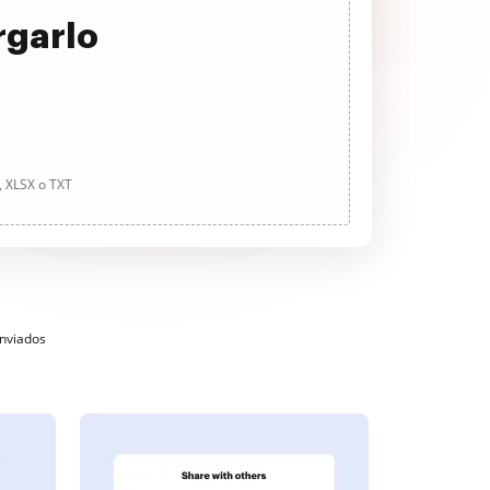
rgarlo
, XLSX o TXT
enviados