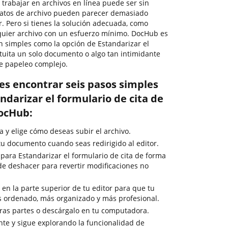
, trabajar en archivos en línea puede ser sin
matos de archivo pueden parecer demasiado
r. Pero si tienes la solución adecuada, como
lquier archivo con un esfuerzo mínimo. DocHub es
an simples como la opción de Estandarizar el
atuita un solo documento o algo tan intimidante
de papeleo complejo.
es encontrar seis pasos simples
darizar el formulario de cita de
DocHub:
 y elige cómo deseas subir el archivo.
u documento cuando seas redirigido al editor.
 para Estandarizar el formulario de cita de forma
n de deshacer para revertir modificaciones no
s en la parte superior de tu editor para que tu
s ordenado, más organizado y más profesional.
ras partes o descárgalo en tu computadora.
te y sigue explorando la funcionalidad de