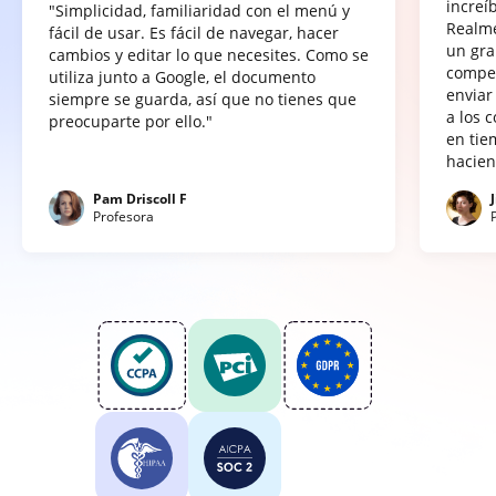
increí
"Simplicidad, familiaridad con el menú y
Realme
fácil de usar. Es fácil de navegar, hacer
un gra
cambios y editar lo que necesites. Como se
compet
utiliza junto a Google, el documento
enviar
siempre se guarda, así que no tienes que
a los 
preocuparte por ello."
en tie
hacien
Pam Driscoll F
Profesora