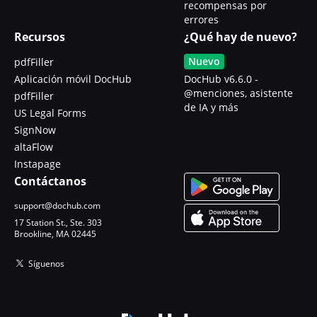
recompensas por
errores
Recursos
¿Qué hay de nuevo?
Nuevo
pdfFiller
Aplicación móvil DocHub
DocHub v6.6.0 -
@menciones, asistente
pdfFiller
de IA y más
US Legal Forms
SignNow
altaFlow
Instapage
Contáctanos
support@dochub.com
17 Station St., Ste. 303
Brookline, MA 02445
Síguenos