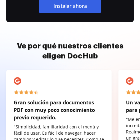
Instalar ahora
Ve por qué nuestros clientes
eligen DocHub
Gran solución para documentos
Un va
PDF con muy poco conocimiento
para 
previo requerido.
"Me e
increí
"Simplicidad, familiaridad con el menú y
Realme
fácil de usar. Es fácil de navegar, hacer
un gra
cambios y editar lo que necesites. Como se