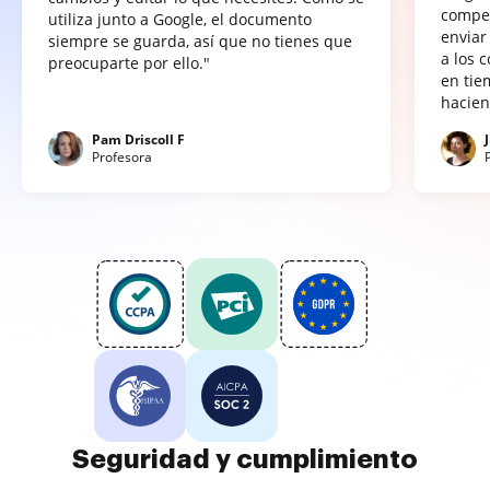
compet
utiliza junto a Google, el documento
enviar
siempre se guarda, así que no tienes que
a los 
preocuparte por ello."
en tie
hacien
Pam Driscoll F
Profesora
Seguridad y cumplimiento