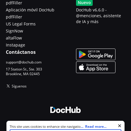
Nuevo
pdfFiller
Aplicación móvil DocHub
DocHub v6.6.0 -
@menciones, asistente
pdfFiller
de IA y más
US Legal Forms
SignNow
altaFlow
Instapage
Contáctanos
support@dochub.com
17 Station St., Ste. 303
Brookline, MA 02445
Síguenos
© 2026 DocHub, LLC
Cookie consent notice
...
Read more...
This site uses cookies to enhance site navigation and personalize
Todos los derechos reservados.