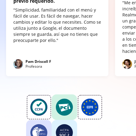
previo requerido.
"Me e
increí
"Simplicidad, familiaridad con el menú y
Realme
fácil de usar. Es fácil de navegar, hacer
un gra
cambios y editar lo que necesites. Como se
compet
utiliza junto a Google, el documento
enviar
siempre se guarda, así que no tienes que
a los 
preocuparte por ello."
en tie
hacien
Pam Driscoll F
Profesora