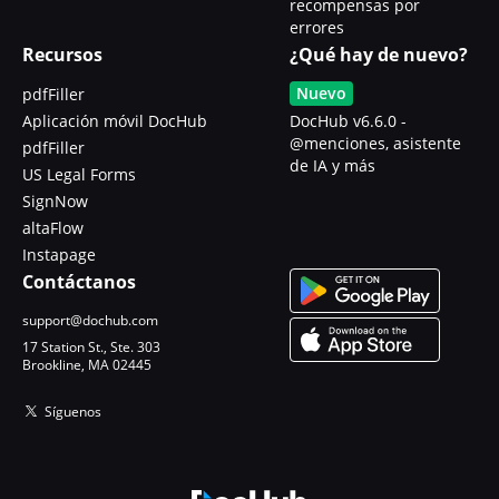
recompensas por
errores
Recursos
¿Qué hay de nuevo?
Nuevo
pdfFiller
Aplicación móvil DocHub
DocHub v6.6.0 -
@menciones, asistente
pdfFiller
de IA y más
US Legal Forms
SignNow
altaFlow
Instapage
Contáctanos
support@dochub.com
17 Station St., Ste. 303
Brookline, MA 02445
Síguenos