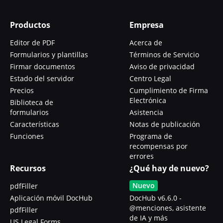
Productos
Empresa
Editor de PDF
Acerca de
Formularios y plantillas
Términos de Servicio
Firmar documentos
Aviso de privacidad
Estado del servidor
Centro Legal
Precios
Cumplimiento de Firma
Electrónica
Biblioteca de
formularios
Asistencia
Características
Notas de publicación
Funciones
Programa de
recompensas por
errores
Recursos
¿Qué hay de nuevo?
Nuevo
pdfFiller
Aplicación móvil DocHub
DocHub v6.6.0 -
@menciones, asistente
pdfFiller
de IA y más
US Legal Forms