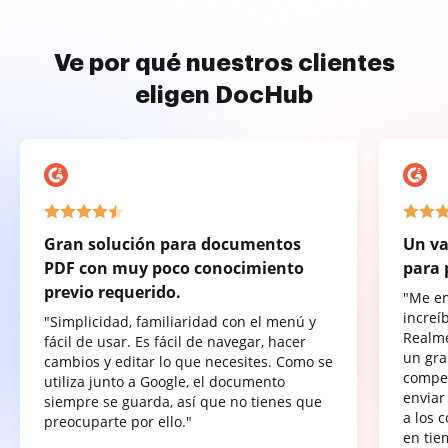
Ve por qué nuestros clientes
eligen DocHub
Gran solución para documentos
Un va
PDF con muy poco conocimiento
para 
previo requerido.
"Me e
increí
"Simplicidad, familiaridad con el menú y
Realme
fácil de usar. Es fácil de navegar, hacer
un gra
cambios y editar lo que necesites. Como se
compet
utiliza junto a Google, el documento
enviar
siempre se guarda, así que no tienes que
a los 
preocuparte por ello."
en tie