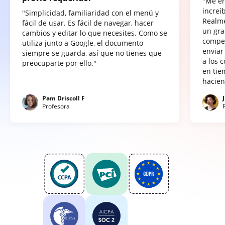
"Me e
increí
"Simplicidad, familiaridad con el menú y
Realme
fácil de usar. Es fácil de navegar, hacer
un gra
cambios y editar lo que necesites. Como se
compet
utiliza junto a Google, el documento
enviar
siempre se guarda, así que no tienes que
a los 
preocuparte por ello."
en tie
hacien
Pam Driscoll F
Profesora