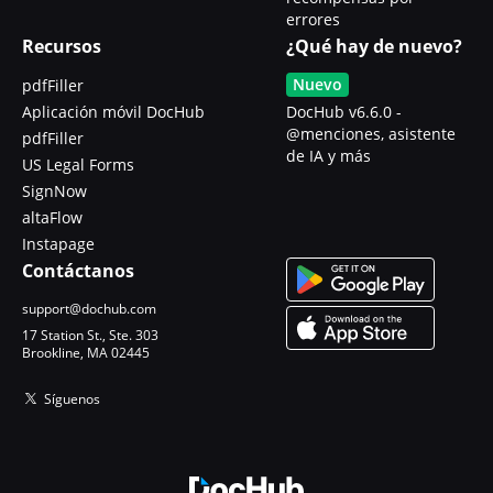
errores
Recursos
¿Qué hay de nuevo?
Nuevo
pdfFiller
Aplicación móvil DocHub
DocHub v6.6.0 -
@menciones, asistente
pdfFiller
de IA y más
US Legal Forms
SignNow
altaFlow
Instapage
Contáctanos
support@dochub.com
17 Station St., Ste. 303
Brookline, MA 02445
Síguenos