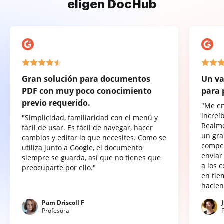
eligen DocHub
Gran solución para documentos
Un va
PDF con muy poco conocimiento
para 
previo requerido.
"Me e
increí
"Simplicidad, familiaridad con el menú y
Realme
fácil de usar. Es fácil de navegar, hacer
un gra
cambios y editar lo que necesites. Como se
compet
utiliza junto a Google, el documento
enviar
siempre se guarda, así que no tienes que
a los 
preocuparte por ello."
en tie
hacien
Pam Driscoll F
Profesora