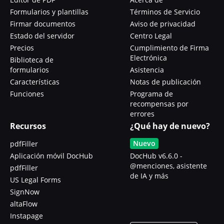
Formularios y plantillas
Términos de Servicio
Firmar documentos
Aviso de privacidad
Estado del servidor
Centro Legal
Precios
Cumplimiento de Firma
Electrónica
Biblioteca de
formularios
Asistencia
Características
Notas de publicación
Funciones
Programa de
recompensas por
errores
Recursos
¿Qué hay de nuevo?
Nuevo
pdfFiller
Aplicación móvil DocHub
DocHub v6.6.0 -
@menciones, asistente
pdfFiller
de IA y más
US Legal Forms
SignNow
altaFlow
Instapage