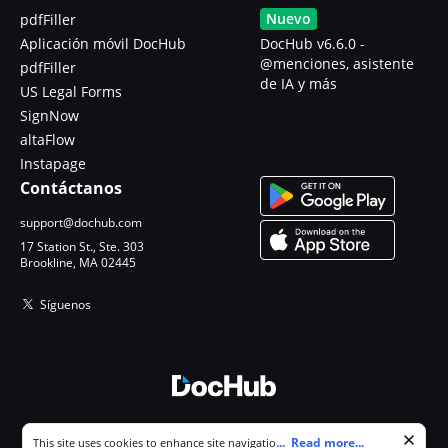
Nuevo
pdfFiller
Aplicación móvil DocHub
DocHub v6.6.0 -
@menciones, asistente
pdfFiller
de IA y más
US Legal Forms
SignNow
altaFlow
Instapage
Contáctanos
support@dochub.com
17 Station St., Ste. 303
Brookline, MA 02445
Síguenos
© 2026 DocHub, LLC
Cookie consent notice
...
Read more...
This site uses cookies to enhance site navigation and personalize