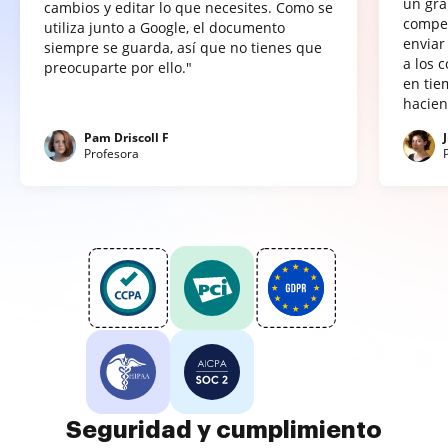
un gra
cambios y editar lo que necesites. Como se
compet
utiliza junto a Google, el documento
enviar
siempre se guarda, así que no tienes que
a los 
preocuparte por ello."
en tie
hacien
Pam Driscoll F
Profesora
Seguridad y cumplimiento