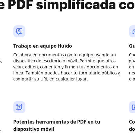
e PDF simplificada 
Trabajo en equipo fluido
Gu
Colabora en documentos con tu equipo usando un
Ca
,
dispositivo de escritorio o móvil. Permite que otros
gu
vean, editen, comenten y firmen tus documentos en
en 
línea. También puedes hacer tu formulario público y
ne
compartir su URL en cualquier lugar.
o 
Potentes herramientas de PDF en tu
Co
dispositivo móvil
do
e