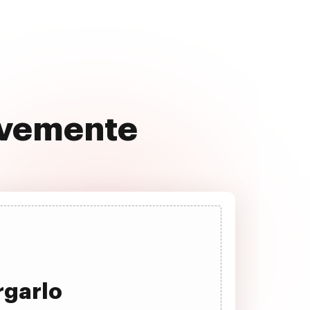
uavemente
rgarlo