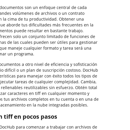
 documentos son un enfoque central de cada
randes volúmenes de archivos o un contrato
n la cima de tu productividad. Obtener una
que aborde tus dificultades más frecuentes en la
entos puede resultar en bastante trabajo.
frecen solo un conjunto limitado de funciones de
nas de las cuales pueden ser útiles para gestionar
a que maneje cualquier formato y tarea será una
ionar un programa.
ocumentos a otro nivel de eficiencia y sofisticación
rio difícil o un plan de suscripción costoso. DocHub
erísticas para manejar con éxito todos los tipos de
ejecutar tareas de cualquier complejidad. Cambia,
rellenables reutilizables sin esfuerzo. Obtén total
lizar caracteres en tiff en cualquier momento y
s tus archivos completos en tu cuenta o en una de
macenamiento en la nube integradas posibles.
n tiff en pocos pasos
e DocHub para comenzar a trabajar con archivos de