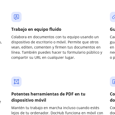
Trabajo en equipo fluido
Gu
Colabora en documentos con tu equipo usando un
Ca
,
dispositivo de escritorio o móvil. Permite que otros
gu
vean, editen, comenten y firmen tus documentos en
en 
línea. También puedes hacer tu formulario público y
ne
compartir su URL en cualquier lugar.
o 
Potentes herramientas de PDF en tu
Co
dispositivo móvil
do
e
Mantén tu trabajo en marcha incluso cuando estés
Co
lejos de tu ordenador. DocHub funciona en móvil con
do