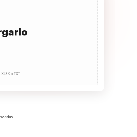
rgarlo
, XLSX o TXT
enviados