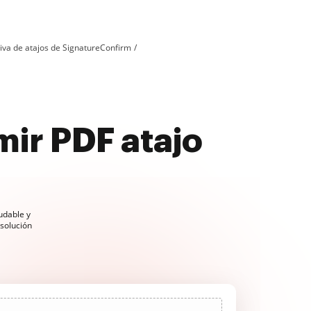
tiva de atajos de SignatureConfirm
ir PDF atajo
udable y
solución