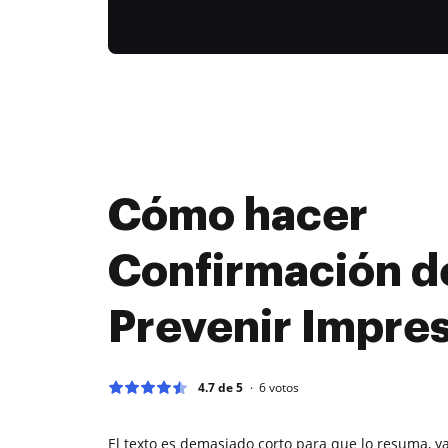
Cómo hacer
Confirmación d
Prevenir Impre
4.7 de 5
6
votos
El texto es demasiado corto para que lo resuma, ya