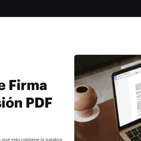
e Firma
sión PDF
 que solo contiene la palabra