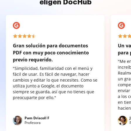
eligen DocHub
Gran solución para documentos
Un va
PDF con muy poco conocimiento
para 
previo requerido.
"Me e
increí
"Simplicidad, familiaridad con el menú y
Realme
fácil de usar. Es fácil de navegar, hacer
un gra
cambios y editar lo que necesites. Como se
compet
utiliza junto a Google, el documento
enviar
siempre se guarda, así que no tienes que
a los 
preocuparte por ello."
en tie
hacien
Pam Driscoll F
Profesora