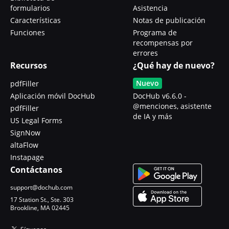
formularios
Asistencia
Características
Notas de publicación
Funciones
Programa de
recompensas por
errores
Recursos
¿Qué hay de nuevo?
Nuevo
pdfFiller
Aplicación móvil DocHub
DocHub v6.6.0 -
@menciones, asistente
pdfFiller
de IA y más
US Legal Forms
SignNow
altaFlow
Instapage
Contáctanos
support@dochub.com
17 Station St., Ste. 303
Brookline, MA 02445