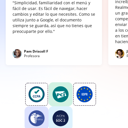
increí
"Simplicidad, familiaridad con el menú y
Realme
fácil de usar. Es fácil de navegar, hacer
un gra
cambios y editar lo que necesites. Como se
compet
utiliza junto a Google, el documento
enviar
siempre se guarda, así que no tienes que
a los 
preocuparte por ello."
en tie
hacien
Pam Driscoll F
Profesora