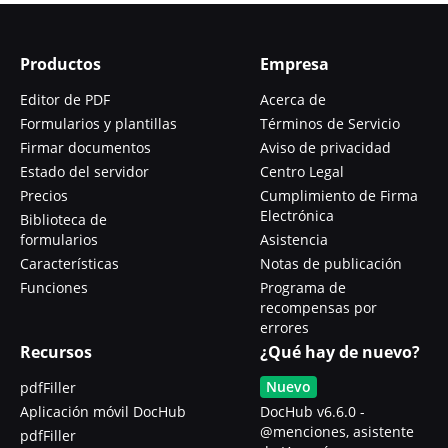
Productos
Empresa
Editor de PDF
Acerca de
Formularios y plantillas
Términos de Servicio
Firmar documentos
Aviso de privacidad
Estado del servidor
Centro Legal
Precios
Cumplimiento de Firma
Electrónica
Biblioteca de
formularios
Asistencia
Características
Notas de publicación
Funciones
Programa de
recompensas por
errores
Recursos
¿Qué hay de nuevo?
Nuevo
pdfFiller
Aplicación móvil DocHub
DocHub v6.6.0 -
@menciones, asistente
pdfFiller