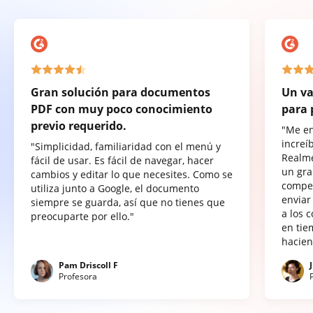
Gran solución para documentos
Un va
PDF con muy poco conocimiento
para 
previo requerido.
"Me e
increí
"Simplicidad, familiaridad con el menú y
Realme
fácil de usar. Es fácil de navegar, hacer
un gra
cambios y editar lo que necesites. Como se
compet
utiliza junto a Google, el documento
enviar
siempre se guarda, así que no tienes que
a los 
preocuparte por ello."
en tie
hacien
Pam Driscoll F
Profesora