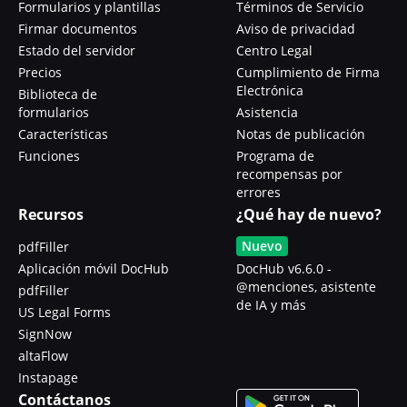
Formularios y plantillas
Términos de Servicio
Firmar documentos
Aviso de privacidad
Estado del servidor
Centro Legal
Precios
Cumplimiento de Firma
Electrónica
Biblioteca de
formularios
Asistencia
Características
Notas de publicación
Funciones
Programa de
recompensas por
errores
Recursos
¿Qué hay de nuevo?
Nuevo
pdfFiller
Aplicación móvil DocHub
DocHub v6.6.0 -
@menciones, asistente
pdfFiller
de IA y más
US Legal Forms
SignNow
altaFlow
Instapage
Contáctanos