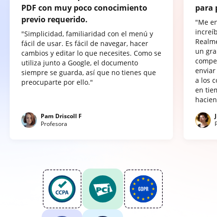
PDF con muy poco conocimiento
para 
previo requerido.
"Me e
increí
"Simplicidad, familiaridad con el menú y
Realme
fácil de usar. Es fácil de navegar, hacer
un gra
cambios y editar lo que necesites. Como se
compet
utiliza junto a Google, el documento
enviar
siempre se guarda, así que no tienes que
a los 
preocuparte por ello."
en tie
hacien
Pam Driscoll F
Profesora