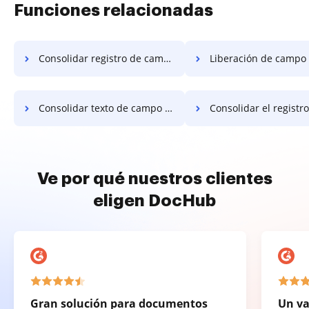
Funciones relacionadas
Consolidar registro de campo condicional
Liberación de campo condicional co
Consolidar texto de campo condicional
Consolidar el registro de campo c
Ve por qué nuestros clientes
eligen DocHub
Gran solución para documentos
Un va