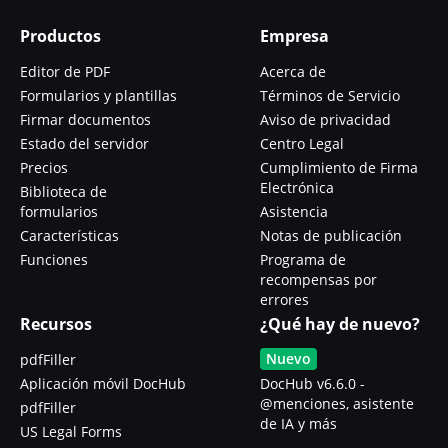
Productos
Empresa
Editor de PDF
Acerca de
Formularios y plantillas
Términos de Servicio
Firmar documentos
Aviso de privacidad
Estado del servidor
Centro Legal
Precios
Cumplimiento de Firma
Electrónica
Biblioteca de
formularios
Asistencia
Características
Notas de publicación
Funciones
Programa de
recompensas por
errores
Recursos
¿Qué hay de nuevo?
Nuevo
pdfFiller
Aplicación móvil DocHub
DocHub v6.6.0 -
@menciones, asistente
pdfFiller
de IA y más
US Legal Forms