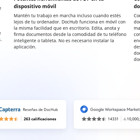
dispositivo móvil
do
e
Mantén tu trabajo en marcha incluso cuando estés
Co
lejos de tu ordenador. DocHub funciona en móvil con
do
la misma facilidad que en escritorio. Edita, anota y
ma
e
firma documentos desde la comodidad de tu teléfono
co
.
inteligente o tableta. No es necesario instalar la
enc
aplicación.
de
do
do
Reseñas de DocHub
263 calificaciones
14331
10,000