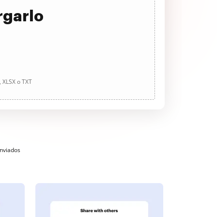
rgarlo
, XLSX o TXT
enviados