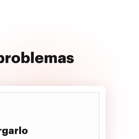
n problemas
rgarlo