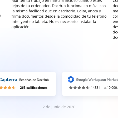
Mantén tu trabajo en marcha incluso cuando estés
Co
lejos de tu ordenador. DocHub funciona en móvil con
do
la misma facilidad que en escritorio. Edita, anota y
ma
e
firma documentos desde la comodidad de tu teléfono
co
.
inteligente o tableta. No es necesario instalar la
enc
aplicación.
de
do
do
Reseñas de DocHub
263 calificaciones
14331
10,000
2 de junio de 2026