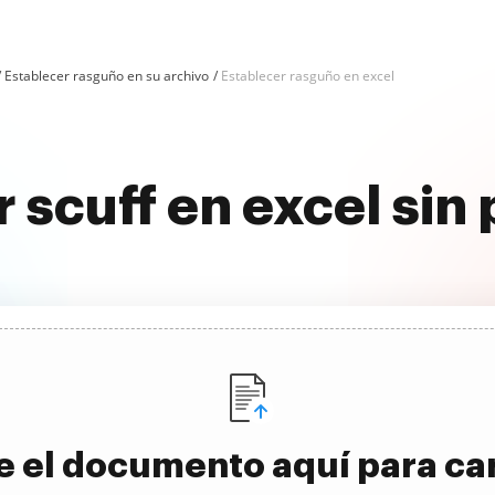
Establecer rasguño en su archivo
Establecer rasguño en excel
 scuff en excel si
e el documento aquí para ca