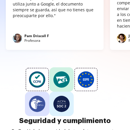
compet
utiliza junto a Google, el documento
enviar
siempre se guarda, así que no tienes que
a los 
preocuparte por ello."
en tie
hacien
Pam Driscoll F
Profesora
Seguridad y cumplimiento