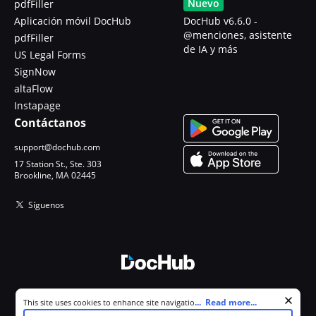
Nuevo
pdfFiller
Aplicación móvil DocHub
DocHub v6.6.0 -
@menciones, asistente
pdfFiller
de IA y más
US Legal Forms
SignNow
altaFlow
Instapage
Contáctanos
support@dochub.com
17 Station St., Ste. 303
Brookline, MA 02445
Síguenos
© 2026 DocHub, LLC
Cookie consent notice
...
Read more...
This site uses cookies to enhance site navigation and personalize
Todos los derechos reservados.
your experience. By using this site you agree to our use of cookies as