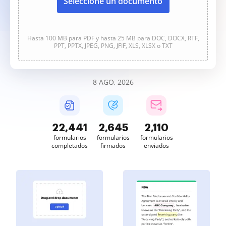
Seleccione un documento
Hasta 100 MB para PDF y hasta 25 MB para DOC, DOCX, RTF,
PPT, PPTX, JPEG, PNG, JFIF, XLS, XLSX o TXT
8 AGO, 2026
22,443
2,645
2,111
formularios
formularios
formularios
completados
firmados
enviados