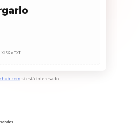
rgarlo
, XLSX o TXT
chub.com
si está interesado.
enviados