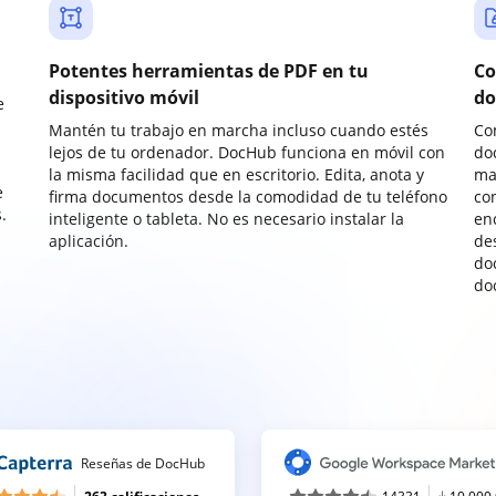
Potentes herramientas de PDF en tu
Co
dispositivo móvil
do
e
Mantén tu trabajo en marcha incluso cuando estés
Co
lejos de tu ordenador. DocHub funciona en móvil con
do
la misma facilidad que en escritorio. Edita, anota y
ma
e
firma documentos desde la comodidad de tu teléfono
co
.
inteligente o tableta. No es necesario instalar la
enc
aplicación.
de
do
do
Reseñas de DocHub