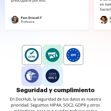
preocuparte por ello."
en tie
hacien
Pam Driscoll F
Profesora
Seguridad y cumplimiento
En DocHub, la seguridad de tus datos es nuestra
prioridad. Seguimos HIPAA, SOC2, GDPR y otros
estándares, para que puedas trabajar en tus