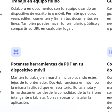
Trabajo en equipo fluido
Gu
Colabora en documentos con tu equipo usando un
Ca
,
dispositivo de escritorio o móvil. Permite que otros
gu
vean, editen, comenten y firmen tus documentos en
en 
línea. También puedes hacer tu formulario público y
ne
compartir su URL en cualquier lugar.
o 
Potentes herramientas de PDF en tu
Co
dispositivo móvil
do
e
Mantén tu trabajo en marcha incluso cuando estés
Co
lejos de tu ordenador. DocHub funciona en móvil con
do
la misma facilidad que en escritorio. Edita, anota y
ma
e
firma documentos desde la comodidad de tu teléfono
co
.
inteligente o tableta. No es necesario instalar la
enc
aplicación.
de
do