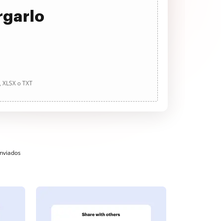
rgarlo
, XLSX o TXT
enviados