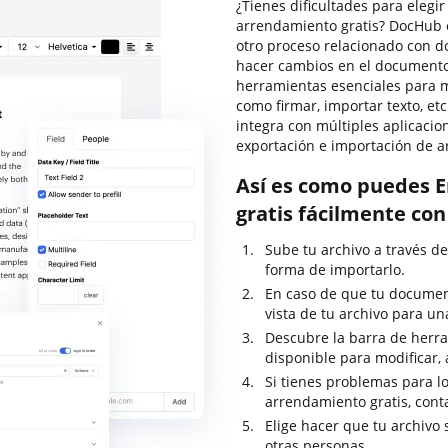
¿Tienes dificultades para elegi
arrendamiento gratis? DocHub 
otro proceso relacionado con do
hacer cambios en el documento 
herramientas esenciales para m
como firmar, importar texto, et
integra con múltiples aplicacio
exportación e importación de a
Así es como puedes E
gratis fácilmente co
Sube tu archivo a través de
forma de importarlo.
En caso de que tu documen
vista de tu archivo para un
Descubre la barra de herram
disponible para modificar, 
Si tienes problemas para lo
arrendamiento gratis, cont
Elige hacer que tu archivo
otras personas.