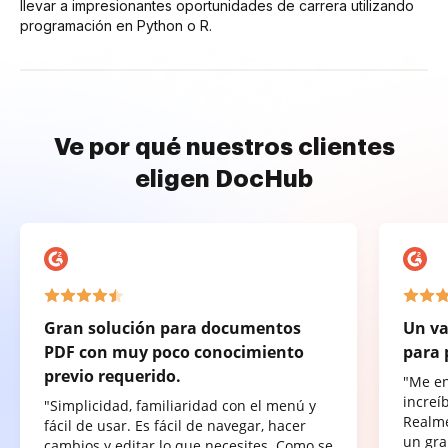
llevar a impresionantes oportunidades de carrera utilizando
programación en Python o R.
Ve por qué nuestros clientes
eligen DocHub
Gran solución para documentos
Un va
PDF con muy poco conocimiento
para 
previo requerido.
"Me e
increí
"Simplicidad, familiaridad con el menú y
Realme
fácil de usar. Es fácil de navegar, hacer
un gra
cambios y editar lo que necesites. Como se