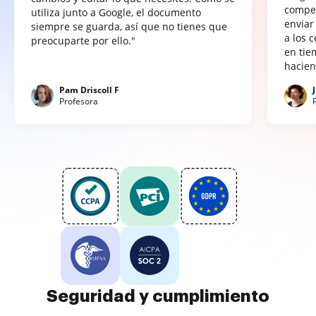
compet
utiliza junto a Google, el documento
enviar
siempre se guarda, así que no tienes que
a los 
preocuparte por ello."
en tie
hacien
Pam Driscoll F
Profesora
Seguridad y cumplimiento