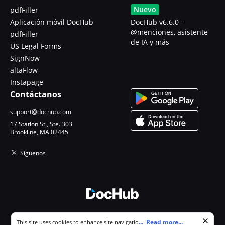
Nuevo
pdfFiller
Aplicación móvil DocHub
DocHub v6.6.0 -
@menciones, asistente
pdfFiller
de IA y más
US Legal Forms
SignNow
altaFlow
Instapage
Contáctanos
support@dochub.com
17 Station St., Ste. 303
Brookline, MA 02445
Síguenos
© 2026 DocHub, LLC
Cookie consent notice
...
Read more...
This site uses cookies to enhance site navigation and personalize