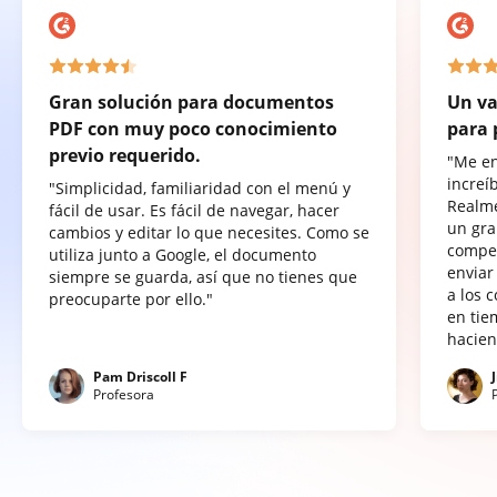
Gran solución para documentos
Un va
PDF con muy poco conocimiento
para 
previo requerido.
"Me e
increí
"Simplicidad, familiaridad con el menú y
Realme
fácil de usar. Es fácil de navegar, hacer
un gra
cambios y editar lo que necesites. Como se
compet
utiliza junto a Google, el documento
enviar
siempre se guarda, así que no tienes que
a los 
preocuparte por ello."
en tie
hacien
Pam Driscoll F
Profesora