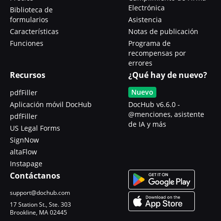
Electrónica
Biblioteca de
formularios
Asistencia
Características
Notas de publicación
Funciones
Programa de
recompensas por
errores
Recursos
¿Qué hay de nuevo?
Nuevo
pdfFiller
Aplicación móvil DocHub
DocHub v6.6.0 -
@menciones, asistente
pdfFiller
de IA y más
US Legal Forms
SignNow
altaFlow
Instapage
Contáctanos
support@dochub.com
17 Station St., Ste. 303
Brookline, MA 02445