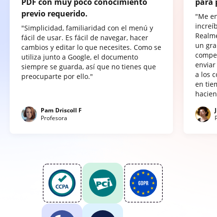
PDF con muy poco conocimiento
para 
previo requerido.
"Me e
increí
"Simplicidad, familiaridad con el menú y
Realme
fácil de usar. Es fácil de navegar, hacer
un gra
cambios y editar lo que necesites. Como se
compet
utiliza junto a Google, el documento
enviar
siempre se guarda, así que no tienes que
a los 
preocuparte por ello."
en tie
hacien
Pam Driscoll F
Profesora