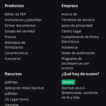
Productos
Empresa
Editor de PDF
Acerca de
Formularios y plantillas
Términos de Servicio
Firmar documentos
Aviso de privacidad
Estado del servidor
Centro Legal
Precios
Cumplimiento de Firma
Electrónica
Biblioteca de
formularios
Asistencia
Características
Notas de publicación
Funciones
Programa de
recompensas por
errores
Recursos
¿Qué hay de nuevo?
Nuevo
pdfFiller
Aplicación móvil DocHub
DocHub v6.6.0 -
@menciones, asistente
pdfFiller
de IA y más
US Legal Forms
SignNow