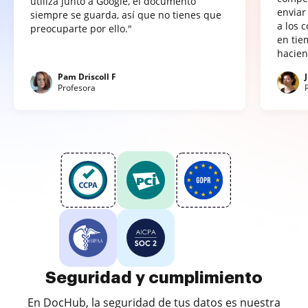
utiliza junto a Google, el documento
enviar
siempre se guarda, así que no tienes que
a los 
preocuparte por ello."
en tie
hacien
Pam Driscoll F
Profesora
Seguridad y cumplimiento
En DocHub, la seguridad de tus datos es nuestra