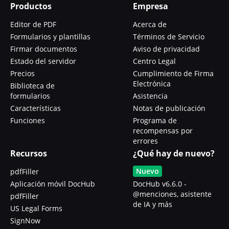
Productos
Empresa
Editor de PDF
Acerca de
Formularios y plantillas
Términos de Servicio
Firmar documentos
Aviso de privacidad
Estado del servidor
Centro Legal
Precios
Cumplimiento de Firma
Electrónica
Biblioteca de
formularios
Asistencia
Características
Notas de publicación
Funciones
Programa de
recompensas por
errores
Recursos
¿Qué hay de nuevo?
Nuevo
pdfFiller
Aplicación móvil DocHub
DocHub v6.6.0 -
@menciones, asistente
pdfFiller
de IA y más
US Legal Forms
SignNow