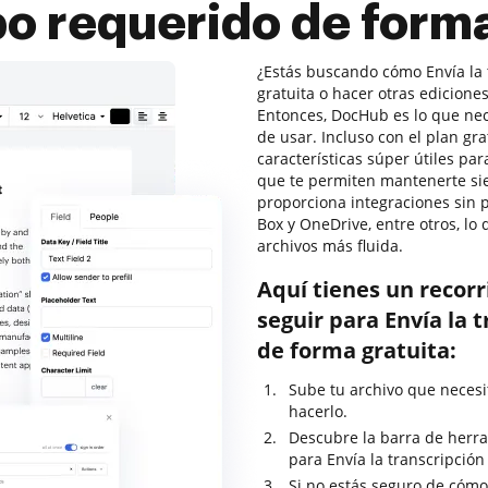
o requerido de forma
¿Estás buscando cómo Envía la
gratuita o hacer otras edicion
Entonces, DocHub es lo que nece
de usar. Incluso con el plan g
características súper útiles pa
que te permiten mantenerte sie
proporciona integraciones sin 
Box y OneDrive, entre otros, lo
archivos más fluida.
Aquí tienes un recor
seguir para Envía la 
de forma gratuita:
Sube tu archivo que necesi
hacerlo.
Descubre la barra de herra
para Envía la transcripció
Si no estás seguro de cómo