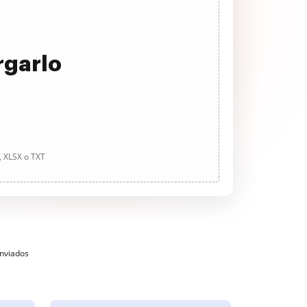
rgarlo
, XLSX o TXT
enviados