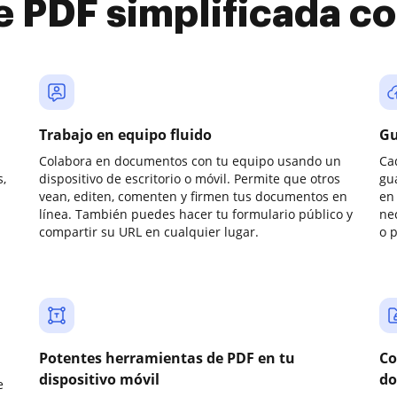
e PDF simplificada 
Trabajo en equipo fluido
Gu
Colabora en documentos con tu equipo usando un
Ca
,
dispositivo de escritorio o móvil. Permite que otros
gu
vean, editen, comenten y firmen tus documentos en
en 
línea. También puedes hacer tu formulario público y
ne
compartir su URL en cualquier lugar.
o 
Potentes herramientas de PDF en tu
Co
dispositivo móvil
do
e