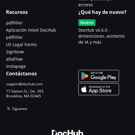
errores
Recursos
¿Qué hay de nuevo?
Nuevo
pdfFiller
Aplicación móvil DocHub
DocHub v6.6.0 -
@menciones, asistente
pdfFiller
de IA y más
US Legal Forms
SignNow
altaFlow
Instapage
Contáctanos
support@dochub.com
17 Station St., Ste. 303
Brookline, MA 02445
Síguenos