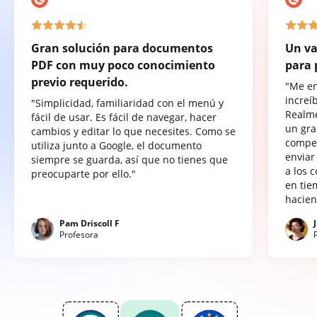
Gran solución para documentos
Un va
PDF con muy poco conocimiento
para 
previo requerido.
"Me e
increí
"Simplicidad, familiaridad con el menú y
Realme
fácil de usar. Es fácil de navegar, hacer
un gra
cambios y editar lo que necesites. Como se
compet
utiliza junto a Google, el documento
enviar
siempre se guarda, así que no tienes que
a los 
preocuparte por ello."
en tie
hacien
Pam Driscoll F
Profesora