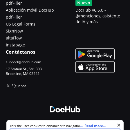
Nuevo
pdfFiller
Aplicación móvil DocHub
DocHub v6.6.0 -
@menciones, asistente
pdfFiller
de IA y más
US Legal Forms
SignNow
altaFlow
Instapage
Contáctanos
support@dochub.com
17 Station St., Ste. 303
Brookline, MA 02445
Síguenos
© 2026 DocHub, LLC
Cookie consent notice
...
Read more...
This site uses cookies to enhance site navigation and personalize
Todos los derechos reservados.