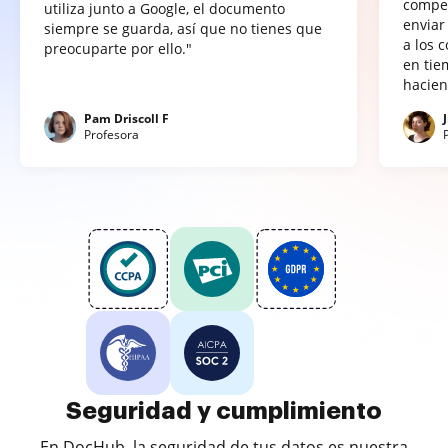
compet
utiliza junto a Google, el documento
enviar
siempre se guarda, así que no tienes que
a los 
preocuparte por ello."
en tie
hacien
Pam Driscoll F
Profesora
Seguridad y cumplimiento
En DocHub, la seguridad de tus datos es nuestra