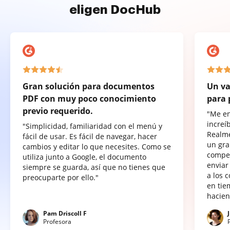
eligen DocHub
Gran solución para documentos
Un va
PDF con muy poco conocimiento
para 
previo requerido.
"Me e
increí
"Simplicidad, familiaridad con el menú y
Realme
fácil de usar. Es fácil de navegar, hacer
un gra
cambios y editar lo que necesites. Como se
compet
utiliza junto a Google, el documento
enviar
siempre se guarda, así que no tienes que
a los 
preocuparte por ello."
en tie
hacien
Pam Driscoll F
Profesora