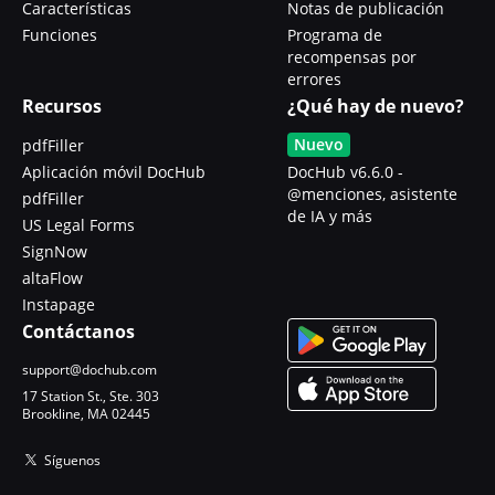
Características
Notas de publicación
Funciones
Programa de
recompensas por
errores
Recursos
¿Qué hay de nuevo?
Nuevo
pdfFiller
Aplicación móvil DocHub
DocHub v6.6.0 -
@menciones, asistente
pdfFiller
de IA y más
US Legal Forms
SignNow
altaFlow
Instapage
Contáctanos
support@dochub.com
17 Station St., Ste. 303
Brookline, MA 02445
Síguenos