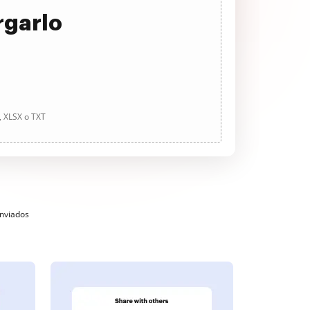
rgarlo
, XLSX o TXT
enviados