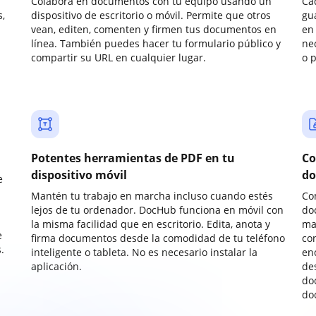
Colabora en documentos con tu equipo usando un
Ca
,
dispositivo de escritorio o móvil. Permite que otros
gu
vean, editen, comenten y firmen tus documentos en
en 
línea. También puedes hacer tu formulario público y
ne
compartir su URL en cualquier lugar.
o 
Potentes herramientas de PDF en tu
Co
dispositivo móvil
do
e
Mantén tu trabajo en marcha incluso cuando estés
Co
lejos de tu ordenador. DocHub funciona en móvil con
do
la misma facilidad que en escritorio. Edita, anota y
ma
e
firma documentos desde la comodidad de tu teléfono
co
.
inteligente o tableta. No es necesario instalar la
enc
aplicación.
de
do
do