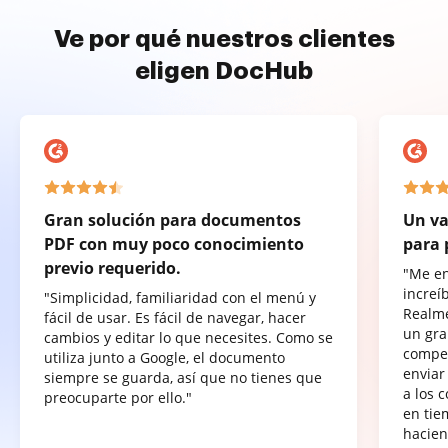
Ve por qué nuestros clientes
eligen DocHub
Gran solución para documentos
Un va
PDF con muy poco conocimiento
para 
previo requerido.
"Me e
increí
"Simplicidad, familiaridad con el menú y
Realme
fácil de usar. Es fácil de navegar, hacer
un gra
cambios y editar lo que necesites. Como se
compet
utiliza junto a Google, el documento
enviar
siempre se guarda, así que no tienes que
a los 
preocuparte por ello."
en tie
hacien