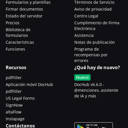
Formularios y plantillas
Términos de Servicio
Firmar documentos
Aviso de privacidad
Estado del servidor
Centro Legal
Precios
Cumplimiento de Firma
Electrónica
Biblioteca de
formularios
Asistencia
Características
Notas de publicación
Funciones
Programa de
recompensas por
errores
Recursos
¿Qué hay de nuevo?
Nuevo
pdfFiller
Aplicación móvil DocHub
DocHub v6.6.0 -
@menciones, asistente
pdfFiller
de IA y más
US Legal Forms
SignNow
altaFlow
Instapage
Contáctanos