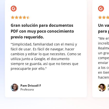
Gran solución para documentos
Un va
PDF con muy poco conocimiento
para 
previo requerido.
"Me e
increí
"Simplicidad, familiaridad con el menú y
Realme
fácil de usar. Es fácil de navegar, hacer
un gra
cambios y editar lo que necesites. Como se
compet
utiliza junto a Google, el documento
enviar
siempre se guarda, así que no tienes que
a los 
preocuparte por ello."
en tie
hacien
Pam Driscoll F
Profesora