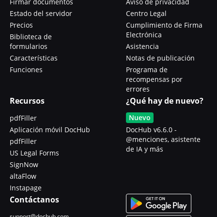
Firmar documentos
Aviso de privacidad
Estado del servidor
Centro Legal
Precios
Cumplimiento de Firma
Electrónica
Biblioteca de
formularios
Asistencia
Características
Notas de publicación
Funciones
Programa de
recompensas por
errores
Recursos
¿Qué hay de nuevo?
Nuevo
pdfFiller
Aplicación móvil DocHub
DocHub v6.6.0 -
@menciones, asistente
pdfFiller
de IA y más
US Legal Forms
SignNow
altaFlow
Instapage
Contáctanos
support@dochub.com