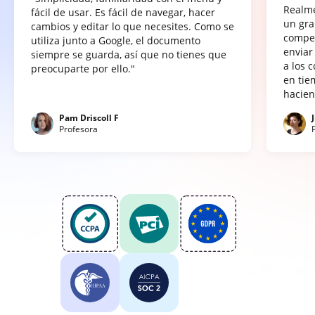
Realme
fácil de usar. Es fácil de navegar, hacer
un gra
cambios y editar lo que necesites. Como se
compet
utiliza junto a Google, el documento
enviar
siempre se guarda, así que no tienes que
a los 
preocuparte por ello."
en tie
hacien
Pam Driscoll F
Profesora