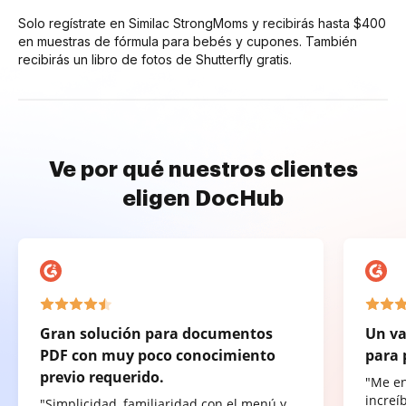
Solo regístrate en Similac StrongMoms y recibirás hasta $400
en muestras de fórmula para bebés y cupones. También
recibirás un libro de fotos de Shutterfly gratis.
Ve por qué nuestros clientes
eligen DocHub
Gran solución para documentos
Un va
PDF con muy poco conocimiento
para 
previo requerido.
"Me e
increí
"Simplicidad, familiaridad con el menú y