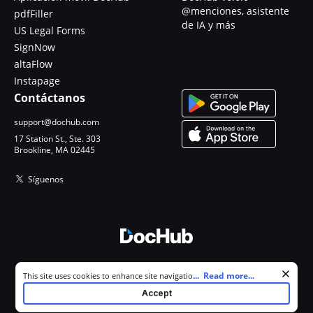
@menciones, asistente
pdfFiller
de IA y más
US Legal Forms
SignNow
altaFlow
Instapage
Contáctanos
support@dochub.com
17 Station St., Ste. 303
Brookline, MA 02445
Síguenos
© 2026 DocHub, LLC
Cookie consent notice
...
Read more...
This site uses cookies to enhance site navigation and personalize
Todos los derechos reservados.
your experience. By using this site you agree to our use of cookies as
Accept
described in our
Privacy Notice
. You can modify your selections by