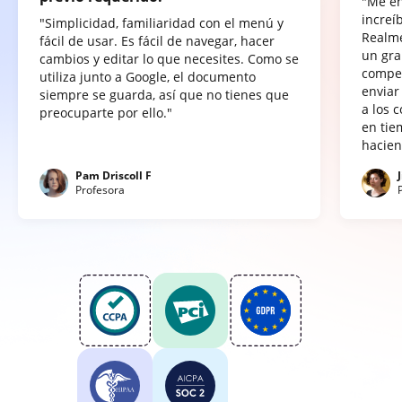
"Me e
increí
"Simplicidad, familiaridad con el menú y
Realme
fácil de usar. Es fácil de navegar, hacer
un gra
cambios y editar lo que necesites. Como se
compet
utiliza junto a Google, el documento
enviar
siempre se guarda, así que no tienes que
a los 
preocuparte por ello."
en tie
hacien
Pam Driscoll F
Profesora