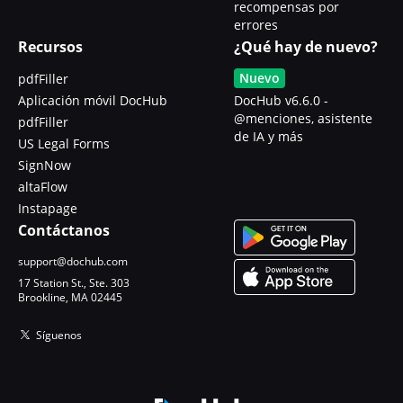
recompensas por
errores
Recursos
¿Qué hay de nuevo?
Nuevo
pdfFiller
Aplicación móvil DocHub
DocHub v6.6.0 -
@menciones, asistente
pdfFiller
de IA y más
US Legal Forms
SignNow
altaFlow
Instapage
Contáctanos
support@dochub.com
17 Station St., Ste. 303
Brookline, MA 02445
Síguenos