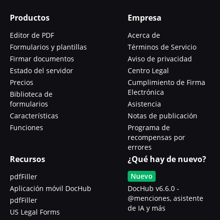
Productos
Empresa
Editor de PDF
Acerca de
Formularios y plantillas
Términos de Servicio
Firmar documentos
Aviso de privacidad
Estado del servidor
Centro Legal
Precios
Cumplimiento de Firma
Electrónica
Biblioteca de
formularios
Asistencia
Características
Notas de publicación
Funciones
Programa de
recompensas por
errores
Recursos
¿Qué hay de nuevo?
Nuevo
pdfFiller
Aplicación móvil DocHub
DocHub v6.6.0 -
@menciones, asistente
pdfFiller
de IA y más
US Legal Forms