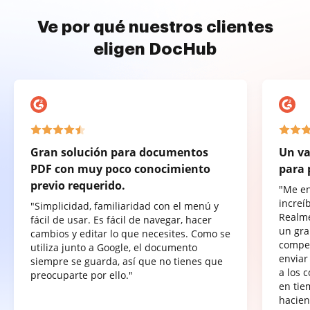
Ve por qué nuestros clientes
eligen DocHub
Gran solución para documentos
Un va
PDF con muy poco conocimiento
para 
previo requerido.
"Me e
increí
"Simplicidad, familiaridad con el menú y
Realme
fácil de usar. Es fácil de navegar, hacer
un gra
cambios y editar lo que necesites. Como se
compet
utiliza junto a Google, el documento
enviar
siempre se guarda, así que no tienes que
a los 
preocuparte por ello."
en tie
hacien