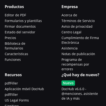
Productos
Empresa
Editor de PDF
Acerca de
Formularios y plantillas
Términos de Servicio
Firmar documentos
Aviso de privacidad
Estado del servidor
Centro Legal
Precios
Cumplimiento de Firma
Electrónica
Biblioteca de
formularios
Asistencia
Características
Notas de publicación
Funciones
Programa de
recompensas por
errores
Recursos
¿Qué hay de nuevo?
Nuevo
pdfFiller
Aplicación móvil DocHub
DocHub v6.6.0 -
@menciones, asistente
pdfFiller
de IA y más
US Legal Forms
SignNow