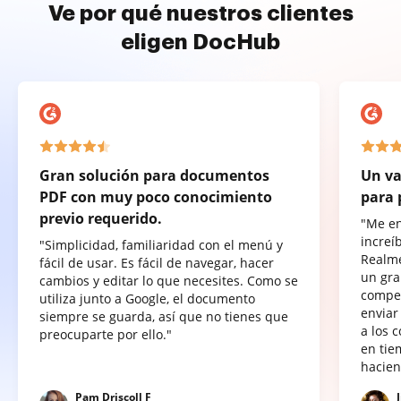
Ve por qué nuestros clientes
eligen DocHub
Gran solución para documentos
Un va
PDF con muy poco conocimiento
para 
previo requerido.
"Me e
increí
"Simplicidad, familiaridad con el menú y
Realme
fácil de usar. Es fácil de navegar, hacer
un gra
cambios y editar lo que necesites. Como se
compet
utiliza junto a Google, el documento
enviar
siempre se guarda, así que no tienes que
a los 
preocuparte por ello."
en tie
hacien
Pam Driscoll F