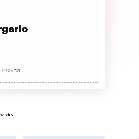
rgarlo
, XLSX o TXT
enviados