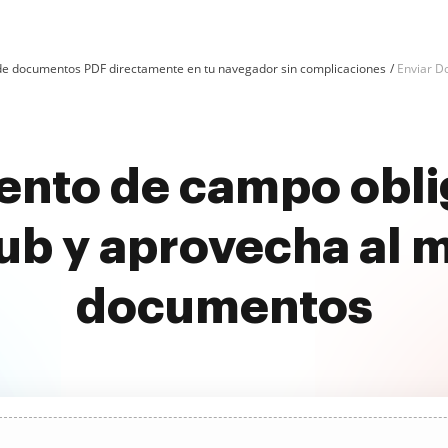
n de documentos PDF directamente en tu navegador sin complicaciones
Enviar D
nto de campo oblig
b y aprovecha al 
documentos