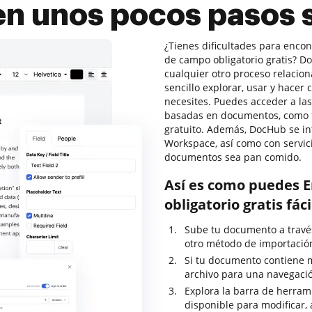
 en unos pocos pasos 
¿Tienes dificultades para enco
de campo obligatorio gratis? D
cualquier otro proceso relacio
sencillo explorar, usar y hace
necesites. Puedes acceder a la
basadas en documentos, como fir
gratuito. Además, DocHub se in
Workspace, así como con servic
documentos sea pan comido.
Así es como puedes 
obligatorio gratis fá
Sube tu documento a través 
otro método de importació
Si tu documento contiene m
archivo para una navegació
Explora la barra de herrami
disponible para modificar, 