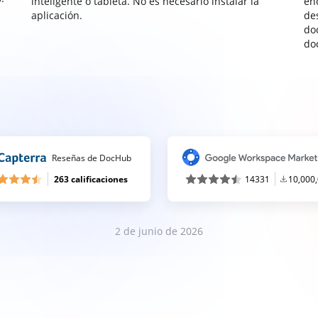
inteligente o tableta. No es necesario instalar la
enc
aplicación.
de
do
do
Reseñas de DocHub
263 calificaciones
14331
10,000
2 de junio de 2026