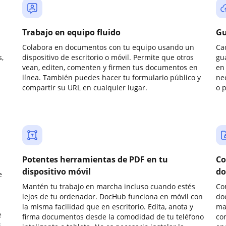
Trabajo en equipo fluido
Gu
Colabora en documentos con tu equipo usando un
Ca
,
dispositivo de escritorio o móvil. Permite que otros
gu
vean, editen, comenten y firmen tus documentos en
en 
línea. También puedes hacer tu formulario público y
ne
compartir su URL en cualquier lugar.
o 
Potentes herramientas de PDF en tu
Co
dispositivo móvil
do
e
Mantén tu trabajo en marcha incluso cuando estés
Co
lejos de tu ordenador. DocHub funciona en móvil con
do
la misma facilidad que en escritorio. Edita, anota y
ma
e
firma documentos desde la comodidad de tu teléfono
co
.