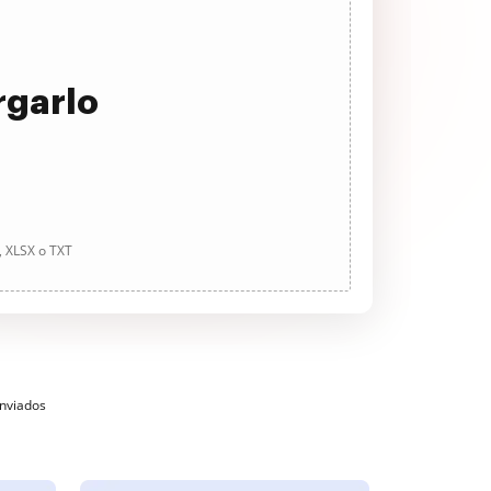
rgarlo
, XLSX o TXT
enviados