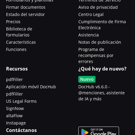
Firmar documentos
Aviso de privacidad
Estado del servidor
Centro Legal
Precios
Cumplimiento de Firma
Electrónica
Biblioteca de
formularios
Asistencia
Características
Notas de publicación
Funciones
Programa de
recompensas por
errores
Recursos
¿Qué hay de nuevo?
Nuevo
pdfFiller
Aplicación móvil DocHub
DocHub v6.6.0 -
@menciones, asistente
pdfFiller
de IA y más
US Legal Forms
SignNow
altaFlow
Instapage
Contáctanos